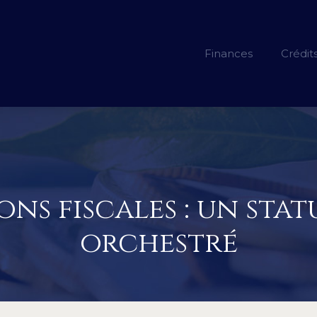
Finances
Crédit
ns fiscales : un stat
orchestré