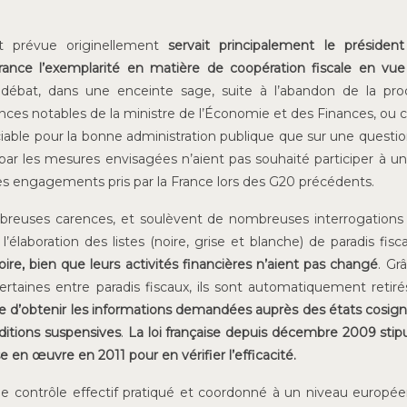
t prévue originellement
servait principalement le présiden
rance l’exemplarité en matière de coopération fiscale en vu
ébat, dans une enceinte sage, suite à l’abandon de la pro
nces notables de la ministre de l’Économie et des Finances, ou c
ciable pour la bonne administration publique que sur une questio
par les mesures envisagées n’aient pas souhaité participer à u
des engagements pris par la France lors des G20 précédents.
breuses carences, et soulèvent de nombreuses interrogations
’élaboration des listes (noire, grise et blanche) de paradis fisc
noire, bien que leurs activités financières n’aient pas changé
. Gr
ertaines entre paradis fiscaux, ils sont automatiquement retiré
ie d’obtenir les informations demandées auprès des états cosign
ditions suspensives
.
La loi française depuis décembre 2009 stip
se en œuvre en 2011 pour en vérifier l’efficacité.
 de contrôle effectif pratiqué et coordonné à un niveau europé