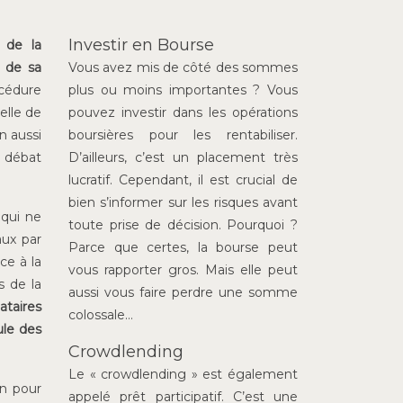
Investir en Bourse
t de la
e de sa
Vous avez mis de côté des sommes
cédure
plus ou moins importantes ? Vous
elle de
pouvez investir dans les opérations
n aussi
boursières pour les rentabiliser.
n débat
D’ailleurs, c’est un placement très
lucratif. Cependant, il est crucial de
bien s’informer sur les risques avant
 qui ne
toute prise de décision. Pourquoi ?
aux par
Parce que certes, la bourse peut
âce à la
vous rapporter gros. Mais elle peut
s de la
aussi vous faire perdre une somme
ataires
colossale…
ule des
Crowdlending
Le « crowdlending » est également
en pour
appelé prêt participatif. C’est une