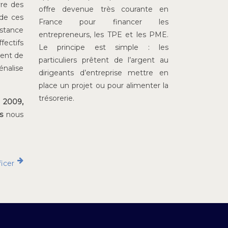
vre des
offre devenue très courante en
 de ces
France pour financer les
stance
entrepreneurs, les TPE et les PME.
fectifs
Le principe est simple : les
ment de
particuliers prêtent de l’argent au
énalise
dirigeants d’entreprise mettre en
place un projet ou pour alimenter la
trésorerie.
e 2009,
s
nous
icer