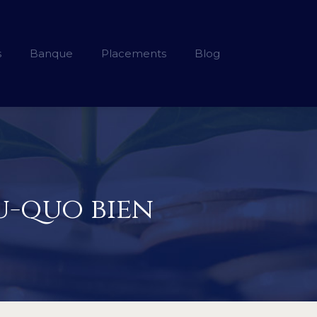
s
Banque
Placements
Blog
u-quo bien