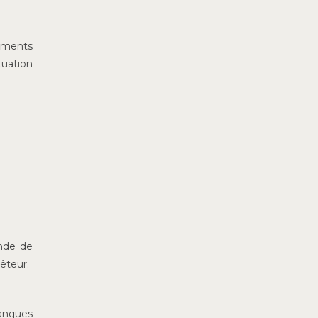
uments
tuation
ande de
rêteur.
banques