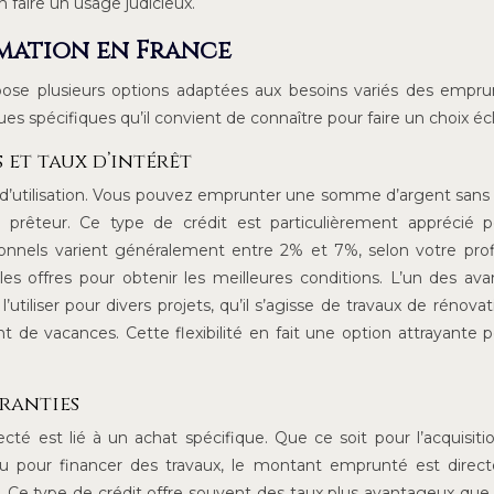
 faire un usage judicieux.
mmation en France
se plusieurs options adaptées aux besoins variés des empru
s spécifiques qu’il convient de connaître pour faire un choix écl
 et taux d’intérêt
té d’utilisation. Vous pouvez emprunter une somme d’argent sans 
sme prêteur. Ce type de crédit est particulièrement apprécié 
sonnels varient généralement entre 2% et 7%, selon votre profi
es offres pour obtenir les meilleures conditions. L’un des av
’utiliser pour divers projets, qu’il s’agisse de travaux de rénovat
de vacances. Cette flexibilité en fait une option attrayante 
aranties
ecté est lié à un achat spécifique. Que ce soit pour l’acquisiti
u pour financer des travaux, le montant emprunté est direc
. Ce type de crédit offre souvent des taux plus avantageux que 