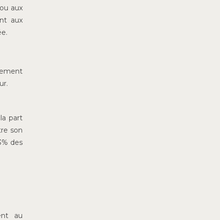
 ou aux
nt aux
ée.
usement
ur.
la part
re son
33% des
ent au