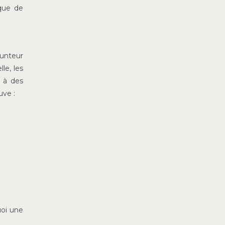
sque de
runteur
le, les
t à des
uve :
uoi une