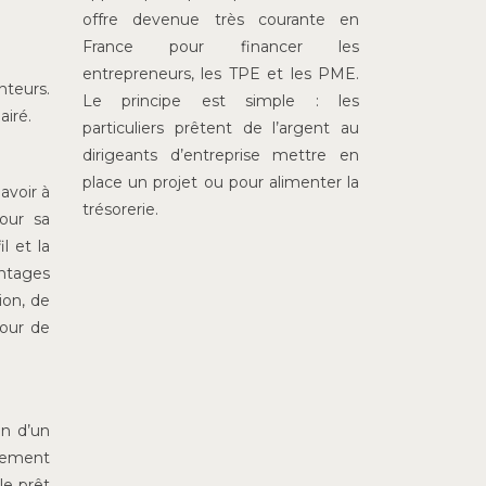
offre devenue très courante en
France pour financer les
entrepreneurs, les TPE et les PME.
nteurs.
Le principe est simple : les
airé.
particuliers prêtent de l’argent au
dirigeants d’entreprise mettre en
place un projet ou pour alimenter la
avoir à
trésorerie.
pour sa
l et la
antages
ion, de
pour de
on d’un
tement
le prêt