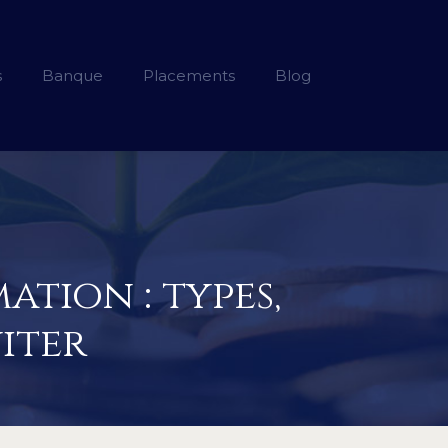
s
Banque
Placements
Blog
tion : types,
viter