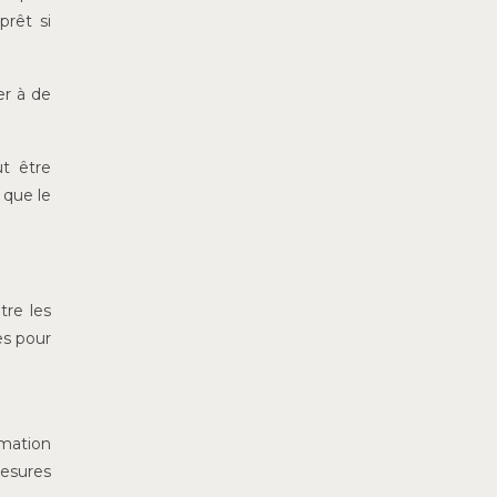
rêt si
er à de
ut être
 que le
tre les
es pour
mmation
mesures