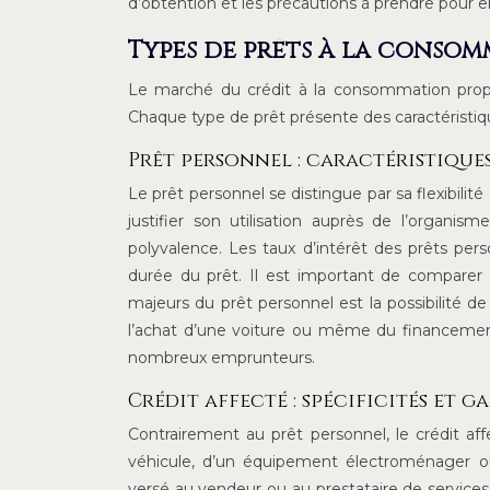
d’obtention et les précautions à prendre pour en
Types de prêts à la conso
Le marché du crédit à la consommation propo
Chaque type de prêt présente des caractéristique
Prêt personnel : caractéristiques
Le prêt personnel se distingue par sa flexibili
justifier son utilisation auprès de l’organi
polyvalence. Les taux d’intérêt des prêts per
durée du prêt. Il est important de comparer l
majeurs du prêt personnel est la possibilité de l
l’achat d’une voiture ou même du financement 
nombreux emprunteurs.
Crédit affecté : spécificités et g
Contrairement au prêt personnel, le crédit aff
véhicule, d’un équipement électroménager o
versé au vendeur ou au prestataire de services