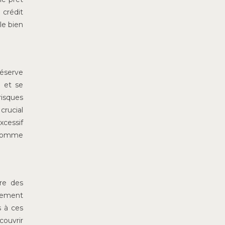
 crédit
le bien
réserve
, et se
risques
crucial
xcessif
r comme
re des
rsement
s à ces
couvrir