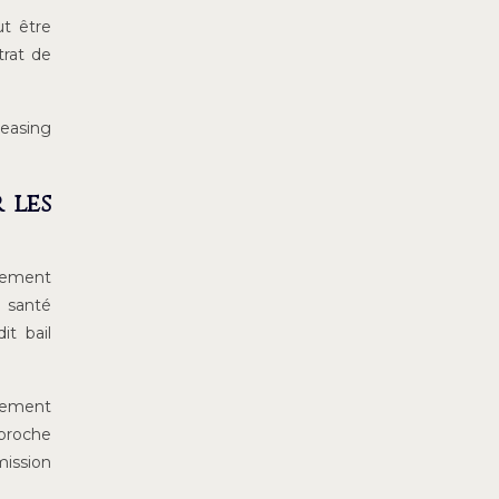
ut être
trat de
leasing
 les
ipement
e santé
it bail
ipement
pproche
mission