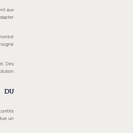
ent aux
adapter
t montré
émoigne
el. Des
olution
s du
tunités
itue un