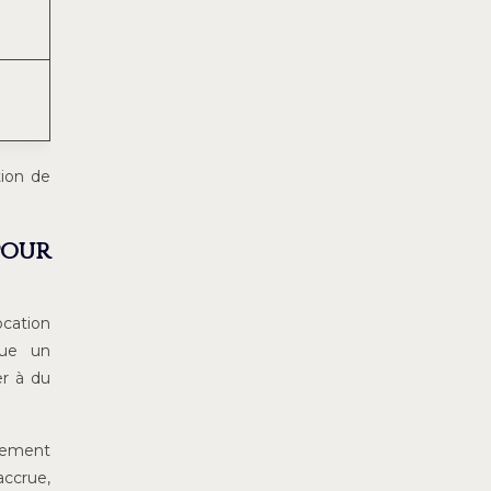
tion de
pour
ocation
que un
er à du
ipement
accrue,