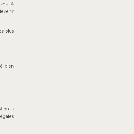
les. À
devenir
es plus
té d’en
tion la
légales