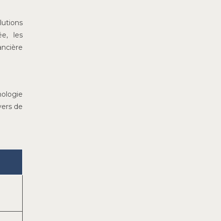
lutions
e, les
ancière
nologie
yers de